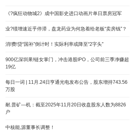
《?疯狂动物城2》成中国影史进口动画片单日票房冠军
业?绩增速近乎停滞，盘龙药业为何急着给老板“卖房钱”？
消!费!贷“国补”倒计时！实际利率或降至“2字头”
900亿深圳果!链女掌门，冲击港股IPO，公司前三季净赚超
19亿
每日一词 | 11月.24日亨通光电发布公告，股东增持743.56
万股
耐,普矿—机：截至2025年11月20日收盘股东人数为8826
户
中核能,源董事长调整！