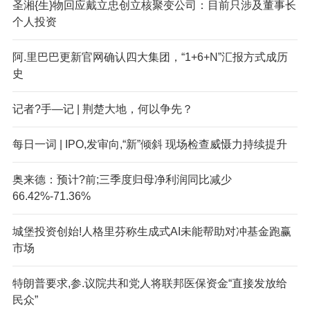
圣湘{生}物回应戴立忠创立核聚变公司：目前只涉及董事长
个人投资
阿.里巴巴更新官网确认四大集团，“1+6+N”汇报方式成历
史
记者?手—记 | 荆楚大地，何以争先？
每日一词 | IPO,发审向,“新”倾斜 现场检查威慑力持续提升
奥来德：预计?前;三季度归母净利润同比减少
66.42%-71.36%
城堡投资创始!人格里芬称生成式AI未能帮助对冲基金跑赢
市场
特朗普要求,参.议院共和党人将联邦医保资金“直接发放给
民众”