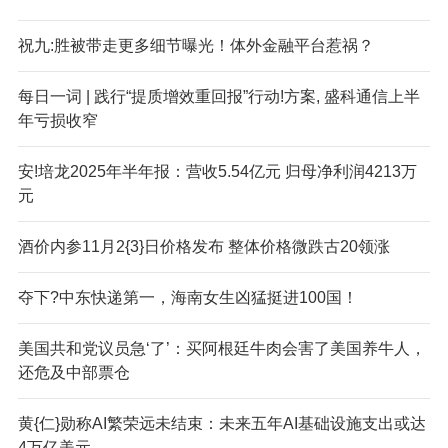
祝九:胜被带走更多细节曝光！体外金融平台惹祸？
每日一词 | 践行“提质增效重回报”行动!方案, 盛科通信上半
年亏损收窄
安!培龙2025年半年报：营收5.54亿元 归母净利润4213万
元
酒价内参11月2{3}日价格发布 整体价格微跌古20领涨
夺下?中东快递第一，海南女生凶猛挺进100国！
美国共和党议员急‘了’：买阿根廷牛肉会害了美国养牛人，
还危及中部票仓
黄{仁}勋称AI繁荣远未结束：未来五年AI基础设施支出或达
4万亿美元