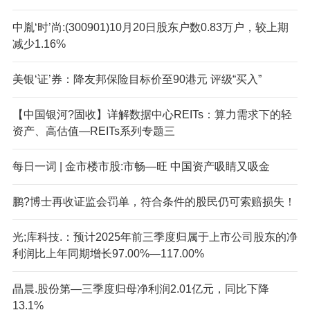
中胤‘时’尚:(300901)10月20日股东户数0.83万户，较上期
减少1.16%
美银‘证’券：降友邦保险目标价至90港元 评级“买入”
【中国银河?固收】详解数据中心REITs：算力需求下的轻
资产、高估值—REITs系列专题三
每日一词 | 金市楼市股:市畅—旺 中国资产吸睛又吸金
鹏?博士再收证监会罚单，符合条件的股民仍可索赔损失！
光;库科技.：预计2025年前三季度归属于上市公司股东的净
利润比上年同期增长97.00%—117.00%
晶晨.股份第—三季度归母净利润2.01亿元，同比下降
13.1%