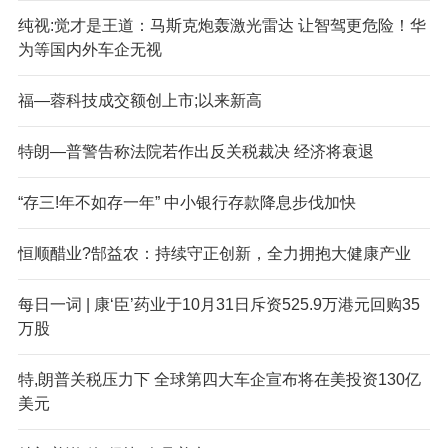
纯视:觉才是王道：马斯克炮轰激光雷达 让智驾更危险！华
为等国内外车企无视
福—蓉科技成交额创上市;以来新高
特朗—普警告称法院若作出反关税裁决 经济将衰退
“存三!年不如存一年” 中小银行存款降息步伐加快
恒顺醋业?郜益农：持续守正创新，全力拥抱大健康产业
每日一词 | 康‘臣’药业于10月31日斥资525.9万港元回购35
万股
特,朗普关税压力下 全球第四大车企宣布将在美投资130亿
美元