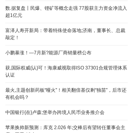
数.据复盘丨民爆、锂矿等概念走强 77股获主力资金净流入
超1亿元
富泽人寿开新局：带着特殊使命落地;济南，董事长、总裁
敲定！
小鹏暴涨！—7月新?能源厂商销量榜公布
获,国际权威{认}可！海康威视取得ISO 37301合规管理体系
认证
最火,主题创新药板“哑火”！相关翻倍基仅剩“独苗”，后市还
有机会吗？
中国银行{在}卢森;堡举办跨境人民币业务推介会
苹果换帅新预测：库克 2.026 年;交棒后有望转任董事会主