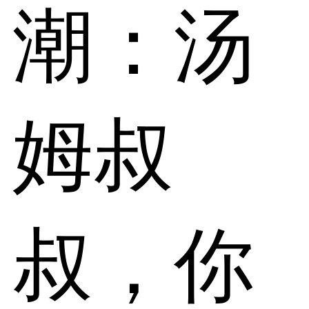
潮：汤
姆叔
叔，你