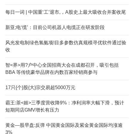
每日一词 | 中国重‘工’退市,，A股史上最大吸收合并案收尾
新亚;电‘缆’：目前公司机器人电缆正在研发阶段
风光发电制绿色氢氨项!目多参数仿真规模寻优软件通过验
收
智<界>用?户中心全国招商大会在成都召开，吸引包括
BBA 等传统豪华品牌在内数百家经销商参与
17只{个}股{大}宗交易超5000万元
霸王:茶<姬>三季度营收降9%：净利润率大幅下滑，预计
短期同店GMV增长有压力
黄金—股早盘:反弹 中国黄金国际及紫金黄金国际均涨逾
3%