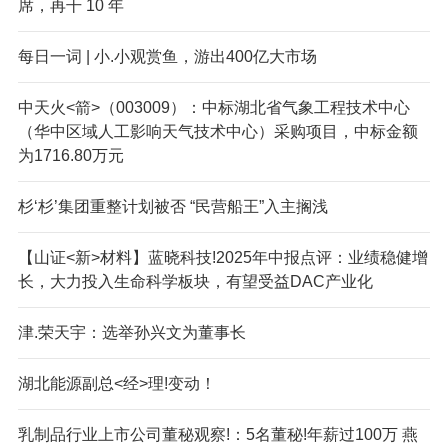
席，再干 10 年
每日一词 | 小.小观赏鱼，游出400亿大市场
中天火<箭>（003009）：中标湖北省气象工程技术中心
（华中区域人工影响天气技术中心）采购项目，中标金额
为1716.80万元
杉‘杉’集团重整计划被否 “民营船王”入主搁浅
【山证<新>材料】蓝晓科技!2025年中报点评：业绩稳健增
长，大力投入生命科学板块，有望受益DAC产业化
津.荣天宇：选举孙兴文为董事长
湖北能源副总<经>理!变动！
乳制品行业上市公司董秘观察!：5名董秘!年薪过100万 燕