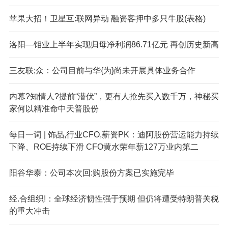
苹果大招！卫星互:联网异动 融资客押中多只牛股(表格)
洛阳—钼业上半年实现归母净利润86.71亿元 再创历史新高
三友联;众：公司目前与华{为}尚未开展具体业务合作
内幕?知情人?提前“潜伏”，更有人抢先买入数千万，神秘买
家何以精准命中天普股份
每日一词 | 饰品,行业CFO,薪资PK：迪阿股份营运能力持续
下降、ROE持续下滑 CFO黄水荣年薪127万业内第二
阳谷华泰：公司本次回:购股份方案已实施完毕
经.合组织!：全球经济韧性强于预期 但仍将遭受特朗普关税
的重大冲击