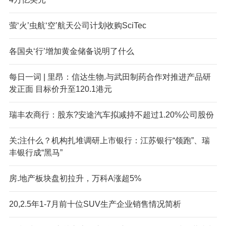
萤‘火’虫航‘空’航天公司计划收购SciTec
各国央‘行’增加黄金储备说明了什么
每日一词 | 里昂：信达生物.与武田制药合作对推进产品研
发正面 目标价升至120.1港元
瑞丰农商行：股东?安途汽车拟减持不超过1.20%公司股份
关;注什么？机构扎堆调研上市银行：江苏银行“领跑”、瑞
丰银行成“黑马”
房.地产板块盘初拉升，万科A涨超5%
20,2.5年1-7月前十位SUV生产企业销售情况简析