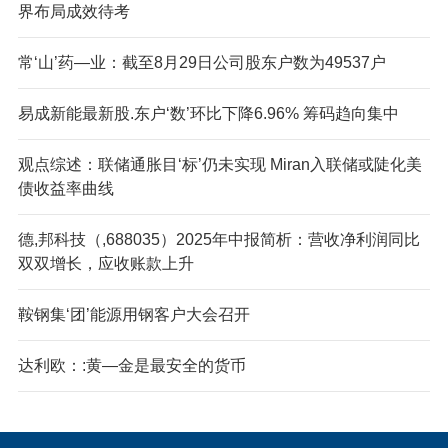
界布局成效待考
常‘山’药—业：截至8月29日公司股东户数为49537户
易成新能最新股.东户‘数’环比下降6.96% 筹码趋向集中
观点综述：联储通胀目‘标’仍未实现 Miran入联储或陡化美
债收益率曲线
德,邦科技（,688035）2025年中报简析：营收净利润同比
双双增长，应收账款上升
鞍钢集‘团’能源用钢客户大会召开
达利欧：:黄—金是最安全的货币