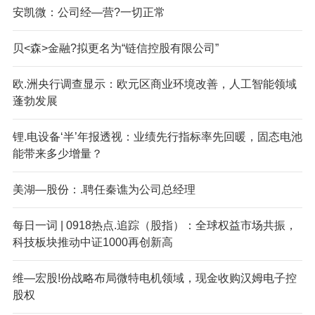
安凯微：公司经—营?一切正常
贝<森>金融?拟更名为“链信控股有限公司”
欧.洲央行调查显示：欧元区商业环境改善，人工智能领域
蓬勃发展
锂.电设备‘半’年报透视：业绩先行指标率先回暖，固态电池
能带来多少增量？
美湖—股份：.聘任秦谯为公司总经理
每日一词 | 0918热点.追踪（股指）：全球权益市场共振，
科技板块推动中证1000再创新高
维—宏股!份战略布局微特电机领域，现金收购汉姆电子控
股权