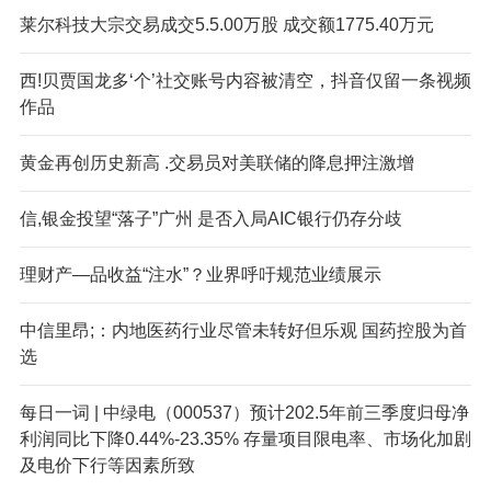
莱尔科技大宗交易成交5.5.00万股 成交额1775.40万元
西!贝贾国龙多‘个’社交账号内容被清空，抖音仅留一条视频
作品
黄金再创历史新高 .交易员对美联储的降息押注激增
信,银金投望“落子”广州 是否入局AIC银行仍存分歧
理财产—品收益“注水”？业界呼吁规范业绩展示
中信里昂;：内地医药行业尽管未转好但乐观 国药控股为首
选
每日一词 | 中绿电（000537）预计202.5年前三季度归母净
利润同比下降0.44%-23.35% 存量项目限电率、市场化加剧
及电价下行等因素所致