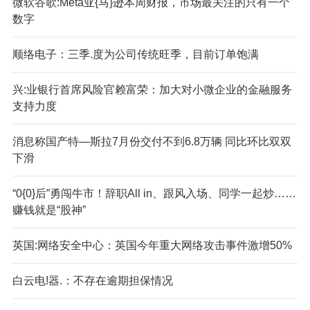
微软谷歌:Meta亚{马}逊本周财报，市场最关注的只有一个
数字
顺络电子：三季.度为公司传统旺季，目前订单饱满
兴:业银行首席风险官赖富荣：加大对小微企业的金融服务
支持力度
消息称国产特—斯拉7月份交付不到6.8万辆 同比环比双双
下滑
“0{0}后”勇闯牛市！辞职All in、跟风入场、同学一起炒……
赚钱就是“股神”
英国:网络安全中心：英国今年重大网络攻击事件激增50%
白云电!器.：不存在逾期担保情况