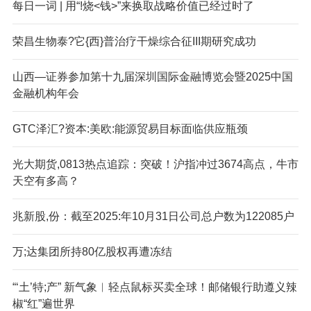
每日一词 | 用“!烧<钱>”来换取战略价值已经过时了
荣昌生物泰?它{西}普治疗干燥综合征III期研究成功
山西—证券参加第十九届深圳国际金融博览会暨2025中国
金融机构年会
GTC泽汇?资本:美欧:能源贸易目标面临供应瓶颈
光大期货,0813热点追踪：突破！沪指冲过3674高点，牛市
天空有多高？
兆新股,份：截至2025:年10月31日公司总户数为122085户
万;达集团所持80亿股权再遭冻结
“‘土’特;产” 新气象︱轻点鼠标买卖全球！邮储银行助遵义辣
椒“红”遍世界