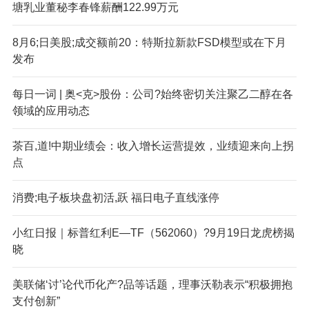
塘乳业董秘李春锋薪酬122.99万元
8月6;日美股;成交额前20：特斯拉新款FSD模型或在下月
发布
每日一词 | 奥<克>股份：公司?始终密切关注聚乙二醇在各
领域的应用动态
茶百,道!中期业绩会：收入增长运营提效，业绩迎来向上拐
点
消费;电子板块盘初活,跃 福日电子直线涨停
小红日报｜标普红利E—TF（562060）?9月19日龙虎榜揭
晓
美联储‘讨’论代币化产?品等话题，理事沃勒表示“积极拥抱
支付创新”