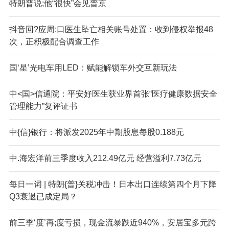
特朗普说;他“很快”会见普京
抖音回?应周:口医生坠亡相关账号处置：收到侵权举报48
次，正积极配合调查工作
国‘星’光电车用LED：赋能解锁车外交互新玩法
中<国>信通院：平安好医生获业界首张“医疗健康数据安全
管理能力”复评证书
中{信}银行：将派发2025年中期股息每股0.188元
中.海宏洋前三季度收入212.49亿元 经营溢利7.73亿元
每日一词 | 特朗{普}关税冲击！日本出口连续第四个月下降
Q3衰退已成定局？
前三季‘度’再;度亏损，现金流暴跌近940%，安居宝多元跨